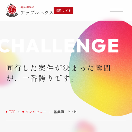
採用サイト
CHALLENGE
採用メッセージ・代表挨拶
営業スタイルとインセンティブ
文化と風土・特徴
同行した案件が決まった瞬間
が、一番誇りです。
よくあるご質問
選考フロー
TOP
インタビュー
営業職 M・M