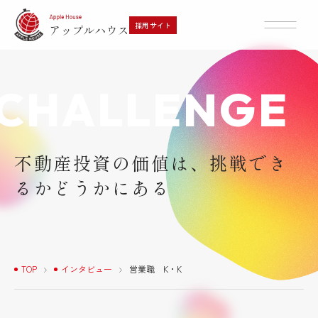
採用サイト
CHALLENGE
採用メッセージ・代表挨拶
営業スタイルとインセンティブ
文化と風土・特徴
不動産投資の価値は、挑戦でき
るかどうかにある
よくあるご質問
選考フロー
TOP
インタビュー
営業職 K・K