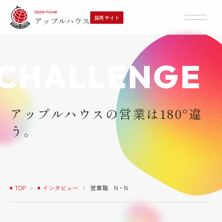
採用サイト
CHALLENGE
採用メッセージ・代表挨拶
営業スタイルとインセンティブ
文化と風土・特徴
アップルハウスの営業は180°違
う。
よくあるご質問
選考フロー
TOP
インタビュー
営業職 N・N