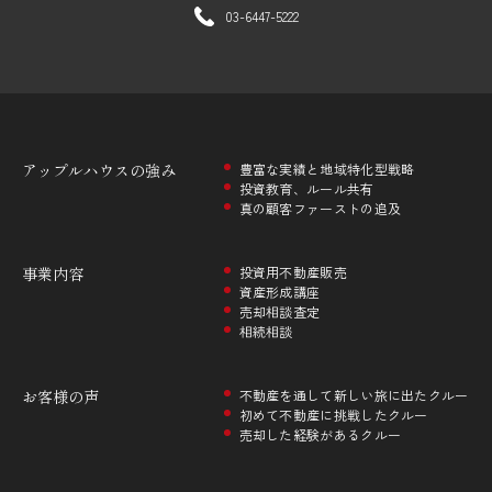
03-6447-5222
アップルハウスの
強み
豊富な実績と地域特化型戦略
投資教育、ルール共有
真の顧客ファーストの追及
事業内容
投資用不動産販売
資産形成講座
売却相談査定
相続相談
お客様の声
不動産を通して新しい旅に出たクルー
初めて不動産に挑戦したクルー
売却した経験があるクルー