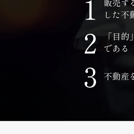
１
販売す
した不
２
「目的
である
３
不動産