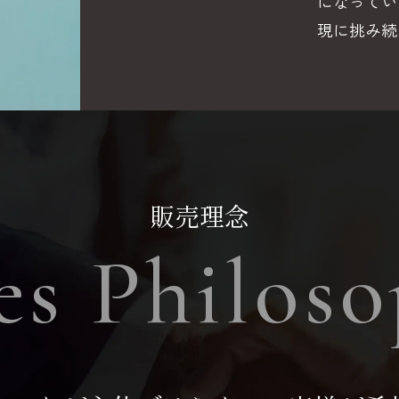
になってい
現に挑み続
販売理念
es Philos