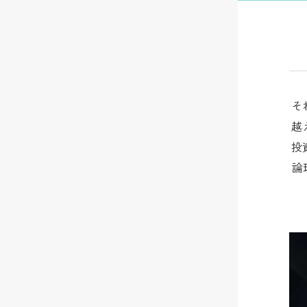
そ
越
投
論