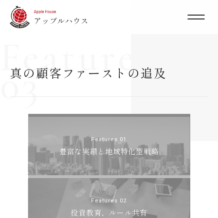
Features
03
真の顧客ファーストの追及
Features 01
豊富な実績と地域特化型戦略
Features 02
投資教育、ルール共有