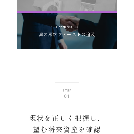
Features 03
真の顧客ファーストの追及
STEP
01
現状を正しく把握し、
望む将来資産を確認