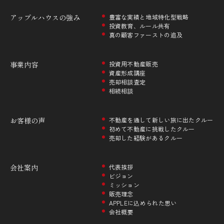
アップルハウスの
強み
豊富な実績と地域特化型戦略
投資教育、ルール共有
真の顧客ファーストの追及
事業内容
投資用不動産販売
資産形成講座
売却相談査定
相続相談
お客様の声
不動産を通して新しい旅に出たクルー
初めて不動産に挑戦したクルー
売却した経験があるクルー
会社案内
代表挨拶
ビジョン
ミッション
販売理念
APPLEに込められた思い
会社概要