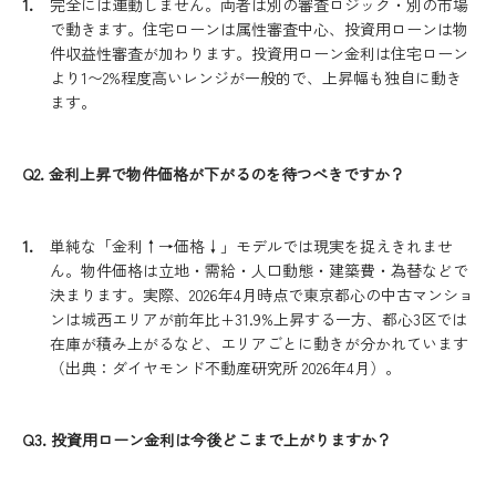
完全には連動しません。両者は別の審査ロジック・別の市場
で動きます。住宅ローンは属性審査中心、投資用ローンは物
件収益性審査が加わります。投資用ローン金利は住宅ローン
より1〜2%程度高いレンジが一般的で、上昇幅も独自に動き
ます。
Q2. 金利上昇で物件価格が下がるのを待つべきですか？
単純な「金利↑→価格↓」モデルでは現実を捉えきれませ
ん。物件価格は立地・需給・人口動態・建築費・為替などで
決まります。実際、2026年4月時点で東京都心の中古マンショ
ンは城西エリアが前年比+31.9%上昇する一方、都心3区では
在庫が積み上がるなど、エリアごとに動きが分かれています
（出典：ダイヤモンド不動産研究所 2026年4月）。
Q3. 投資用ローン金利は今後どこまで上がりますか？