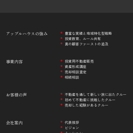
アップルハウスの
強み
豊富な実績と地域特化型戦略
投資教育、ルール共有
真の顧客ファーストの追及
事業内容
投資用不動産販売
資産形成講座
売却相談査定
相続相談
お客様の声
不動産を通して新しい旅に出たクルー
初めて不動産に挑戦したクルー
売却した経験があるクルー
会社案内
代表挨拶
ビジョン
ミッション