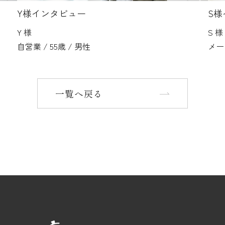
Y様インタビュー
S
Y 様
S 様
自営業 / 55歳 / 男性
メーカ
一覧へ戻る