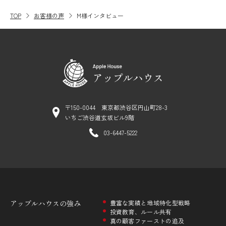
TOP
お客様の声
M様インタビュー
〒150-0044 東京都渋谷区円山町28-3
いちご渋谷道玄坂ビル9階
03-6447-5222
アップルハウスの
強み
豊富な実績と地域特化型戦略
投資教育、ルール共有
真の顧客ファーストの追及