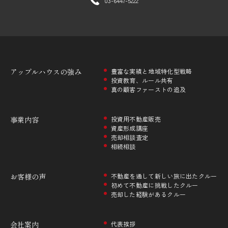
03-6447-5222
アップルハウスの
強み
豊富な実績と地域特化型戦略
投資教育、ルール共有
真の顧客ファーストの追及
事業内容
投資用不動産販売
資産形成講座
売却相談査定
相続相談
お客様の声
不動産を通して新しい旅に出たクルー
初めて不動産に挑戦したクルー
売却した経験があるクルー
会社案内
代表挨拶