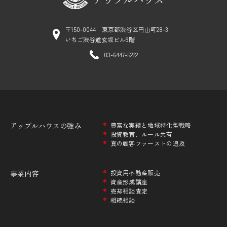
〒150-0044 東京都渋谷区円山町28-3
いちご渋谷道玄坂ビル9階
03-6447-5222
アップルハウスの
強み
豊富な実績と地域特化型戦略
投資教育、ルール共有
真の顧客ファーストの追及
事業内容
投資用不動産販売
資産形成講座
売却相談査定
相続相談