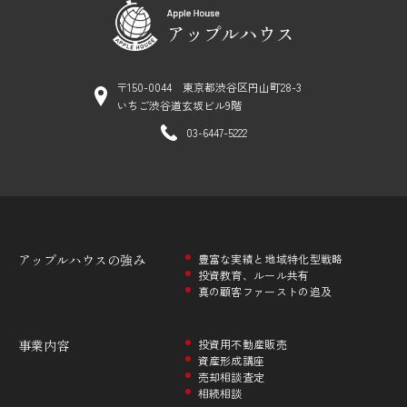
〒150-0044 東京都渋谷区円山町28-3
いちご渋谷道玄坂ビル9階
03-6447-5222
アップルハウスの
強み
豊富な実績と地域特化型戦略
投資教育、ルール共有
真の顧客ファーストの追及
事業内容
投資用不動産販売
資産形成講座
売却相談査定
相続相談