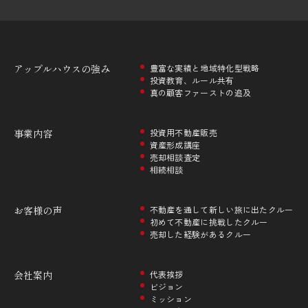
アップルハウスの
強み
豊富な実績と地域特化型戦略
投資教育、ルール共有
真の顧客ファーストの追及
事業内容
投資用不動産販売
資産形成講座
売却相談査定
相続相談
お客様の声
不動産を通して新しい旅に出たクルー
初めて不動産に挑戦したクルー
売却した経験があるクルー
会社案内
代表挨拶
ビジョン
ミッション