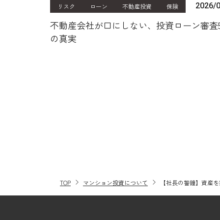
2026/
リスク
ローン
不動産投資
保険
不動産会社が口にしない、投資ローン審査
の真実
TOP
マンション投資について
【社長の警鐘】資産を