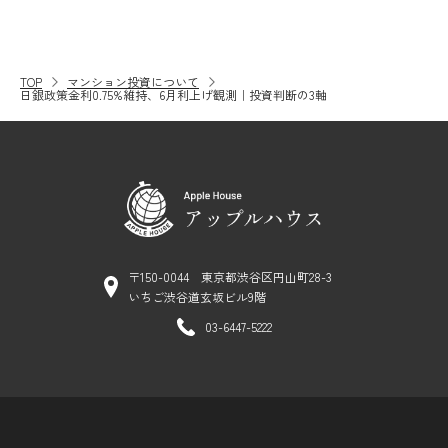
TOP
マンション投資について
日銀政策金利0.75%維持、6月利上げ観測｜投資判断の3軸
〒150-0044 東京都渋谷区円山町28-3
いちご渋谷道玄坂ビル9階
03-6447-5222