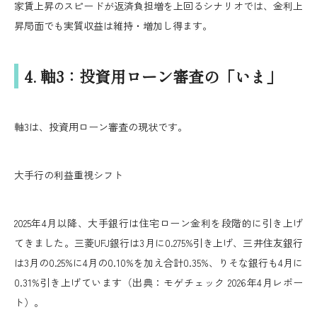
家賃上昇のスピードが返済負担増を上回るシナリオでは、金利上
昇局面でも実質収益は維持・増加し得ます。
4. 軸3：投資用ローン審査の「いま」
軸3は、投資用ローン審査の現状です。
大手行の利益重視シフト
2025年4月以降、大手銀行は住宅ローン金利を段階的に引き上げ
てきました。三菱UFJ銀行は3月に0.275%引き上げ、三井住友銀行
は3月の0.25%に4月の0.10%を加え合計0.35%、りそな銀行も4月に
0.31%引き上げています（出典：モゲチェック 2026年4月レポー
ト）。