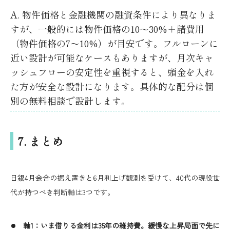
A. 物件価格と金融機関の融資条件により異なりま
すが、一般的には物件価格の10〜30%＋諸費用
（物件価格の7〜10%）が目安です。フルローンに
近い設計が可能なケースもありますが、月次キャ
ッシュフローの安定性を重視すると、頭金を入れ
た方が安全な設計になります。具体的な配分は個
別の無料相談で設計します。
7. まとめ
日銀4月会合の据え置きと6月利上げ観測を受けて、40代の現役世
代が持つべき判断軸は3つです。
軸1：いま借りる金利は35年の維持費。緩慢な上昇局面で先に