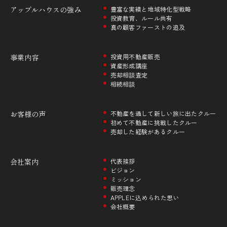
アップルハウスの
強み
豊富な実績と地域特化型戦略
投資教育、ルール共有
真の顧客ファーストの追及
事業内容
投資用不動産販売
資産形成講座
売却相談査定
相続相談
お客様の声
不動産を通して新しい旅に出たクルー
初めて不動産に挑戦したクルー
売却した経験があるクルー
会社案内
代表挨拶
ビジョン
ミッション
販売理念
APPLEに込められた思い
会社概要