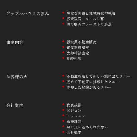
アップルハウスの
強み
豊富な実績と地域特化型戦略
投資教育、ルール共有
真の顧客ファーストの追及
事業内容
投資用不動産販売
資産形成講座
売却相談査定
相続相談
お客様の声
不動産を通して新しい旅に出たクルー
初めて不動産に挑戦したクルー
売却した経験があるクルー
会社案内
代表挨拶
ビジョン
ミッション
販売理念
APPLEに込められた思い
会社概要