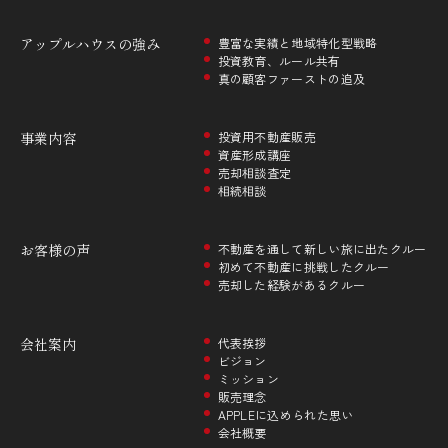
アップルハウスの
強み
豊富な実績と地域特化型戦略
投資教育、ルール共有
真の顧客ファーストの追及
事業内容
投資用不動産販売
資産形成講座
売却相談査定
相続相談
お客様の声
不動産を通して新しい旅に出たクルー
初めて不動産に挑戦したクルー
売却した経験があるクルー
会社案内
代表挨拶
ビジョン
ミッション
販売理念
APPLEに込められた思い
会社概要